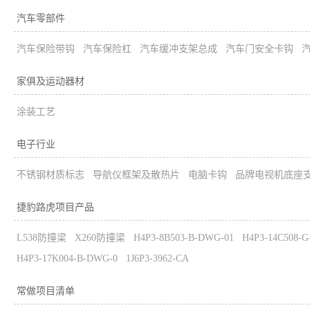
汽车零部件
汽车保险带钩
汽车保险杠
汽车缓冲支架总成
汽车门安全卡钩
家俱及运动器材
涂装工艺
电子行业
不锈钢材质标志
导航仪框架及散热片
电脑卡钩
品牌电视机底座
捷豹路虎项目产品
L538防撞梁
X260防撞梁
H4P3-8B503-B-DWG-01
H4P3-14C508-
H4P3-17K004-B-DWG-0
1J6P3-3962-CA
常做项目清单