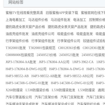
网站标签
蜜柚TV在线观看完整高清
旧版蜜柚APP安装下载
蜜柚官网在线下
上海电着加工
马达组件价格
马达组件批发
电泳加工
控制臂价
捷豹路虎全景天窗产品价格
捷豹路虎全景天窗产品批发
捷豹路虎
油底壳组件批发
油底壳组件公司
吸能盒价格
吸能盒批发
吸能
行李架组件价格
行李架组件批发
行李架组件公司
铰链组件试验
T3020001批发
T3020001包装规范
C00128361价格
C00128361批发
C00080006包装规范
24569523价格
24569523批发
24569523包装
J6P3-17K004-AA批发
J6P3-17K004-AA公司
1J6P3-3962-CA
1J6P
H4P3-17K004-B-DWG-0公司
H4P3-17K004-A-DWG-0
H4P3-17K0
H4P3-9B552-AB
H4P3-9B552-AB批发
H4P3-9B552-AB公司
H4P3
H4P3-14C508-G-DWG-01批发
H4P3-14C508-G-DWG-01公司
H4P3
X260防撞梁
L538防撞梁价格
L538防撞梁批发
L538防撞梁
通用
汽车引擎盖板公司
汽车门支架价格
汽车门支架批发
汽车门支架
汽车缓冲支架总成批发
汽车缓冲支架总成公司
汽车保险杠价格