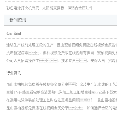
彩色电泳打火机外壳
太阳能支撑板
锌铝合金压注件
新闻资讯
公司新闻
涂装生产线前处理工段的生产
昆山蜜柚视频免费版在线视频金属告
抗击新冠病毒，蜜柚视频免费版在线视频有担当
蜜柚视频免
公司人员招聘操作工、技术专员、安保人员
招聘
行业资讯
昆山蜜柚视频免费版在线视频金属分享：涂装生产流水线的工艺
蜜柚TV在线观看完整高清常熟电泳加工加工旧版蜜柚APP安装下载
在选用电泳涂装前处理工艺时应注意哪些问题？
昆山蜜柚视
昆山蜜柚视频免费版在线视频金属分享：如何选择合适的电