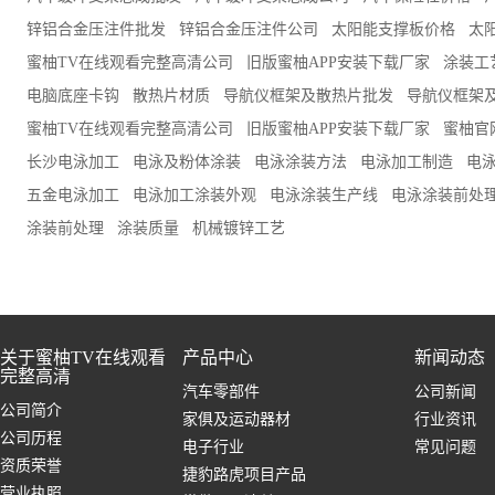
锌铝合金压注件批发
锌铝合金压注件公司
太阳能支撑板价格
太
蜜柚TV在线观看完整高清公司
旧版蜜柚APP安装下载厂家
涂装工
电脑底座卡钩
散热片材质
导航仪框架及散热片批发
导航仪框架
蜜柚TV在线观看完整高清公司
旧版蜜柚APP安装下载厂家
蜜柚官
长沙电泳加工
电泳及粉体涂装
电泳涂装方法
电泳加工制造
电
五金电泳加工
电泳加工涂装外观
电泳涂装生产线
电泳涂装前处
涂装前处理
涂装质量
机械镀锌工艺
关于蜜柚TV在线观看
产品中心
新闻动态
完整高清
汽车零部件
公司新闻
公司简介
家俱及运动器材
行业资讯
公司历程
电子行业
常见问题
资质荣誉
捷豹路虎项目产品
营业执照